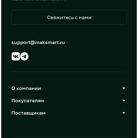
Свяжитесь с нами
support@maksmart.ru
О компании
О Максмарт
Покупателям
Документы
Стать покупателем
Поставщикам
Контакты
Каталог товаров
Стать поставщиком
Новости
Интеграции
Условия размещения