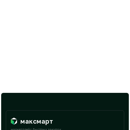
максмарт
маркетплейс быстрых закупок