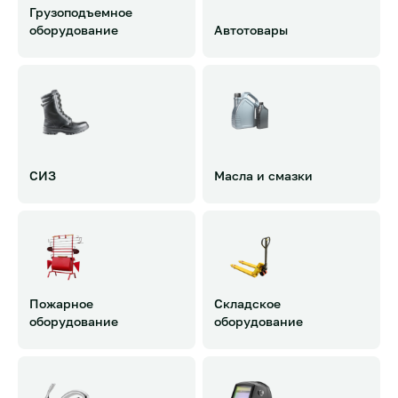
Грузоподъемное
оборудование
Автотовары
Такелаж
Шины и диски
Стропы
Автозапчасти
Домкраты
Авиоинструмент
Лебедки
Аксессуары
+ 47 категории
+ 143 категории
СИЗ
Масла и смазки
Спецодежда
Смазка проникающая
Защита дыхания
Масло моторное
Защита рук
Смазка силиконовая
Рабочая обувь
Масло гидравлическое
+ 40 категории
+ 11 категории
Пожарное
Складское
оборудование
оборудование
Огнетушители
Металлические шкафы
Пожарные шкафы
Ящики, лотки, боксы
Оповещатели
Тележки
Пожарные рукава
Упаковочное и фасовочное