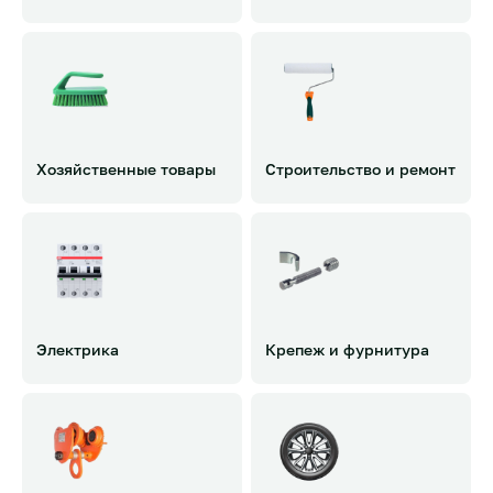
Ручной инструмент
Письменные
Электроинструмент
принадлежности
Пневмоинструмент
Бумажная продукция
Расходные материалы
Офисные принадлежности
+ 357 категории
Печатная продукция
+ 46 категории
Хозяйственные товары
Строительство и ремонт
Бытовая химия
Отделочные материалы
Инвентарь для уборки
Расходные строительные
Текстиль
материалы
Гигиенические средства
Изоляционные материалы
+ 107 категории
Лакокрасочные материалы
+ 215 категории
Электрика
Крепеж и фурнитура
Контрольно-измерительные
Метизы
приборы
Монтажные ленты
Освещение
Профили
Системы безопасности
Специальный крепеж
Источники питания
+ 36 категории
+ 70 категории