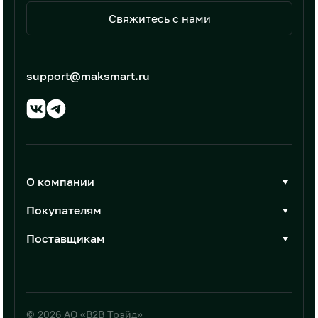
Свяжитесь с нами
support@maksmart.ru
О компании
О Максмарт
Покупателям
Документы
Стать покупателем
Поставщикам
Контакты
Каталог товаров
Стать поставщиком
Новости
Интеграции
Условия размещения
База знаний
Требования к каталогу
© 2026 АО «B2B Трэйд»