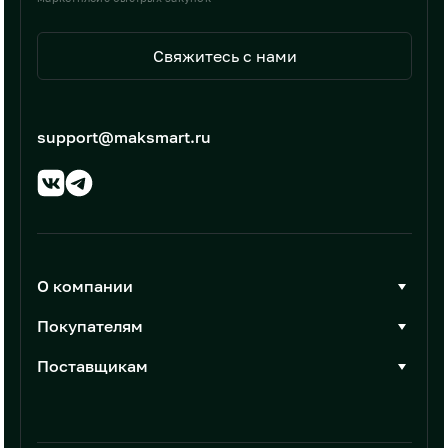
Свяжитесь с нами
support@maksmart.ru
О компании
О Максмарт
Покупателям
Документы
Стать покупателем
Поставщикам
Контакты
Каталог товаров
Стать поставщиком
Новости
Интеграции
Условия размещения