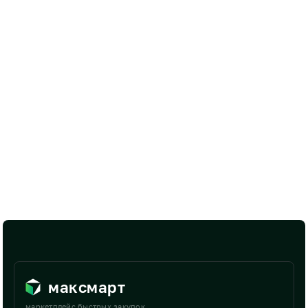
максмарт
маркетплейс быстрых закупок