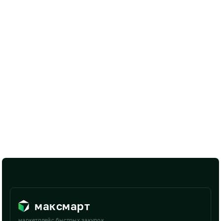
максмарт
маркетплейс быстрых закупок