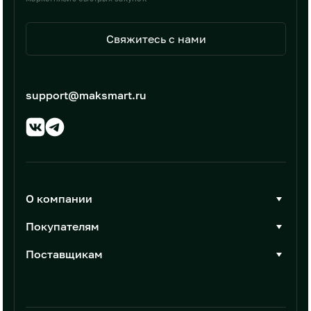
Свяжитесь с нами
support@maksmart.ru
О компании
О Максмарт
Покупателям
Документы
Стать покупателем
Поставщикам
Контакты
Каталог товаров
Стать поставщиком
Новости
Интеграции
Условия размещения