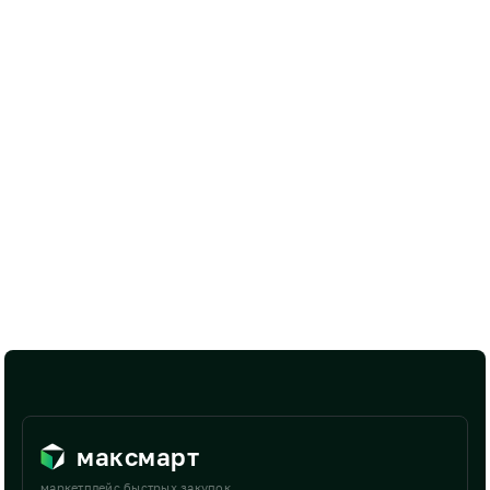
максмарт
маркетплейс быстрых закупок