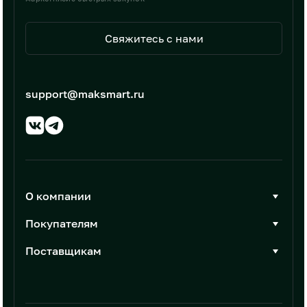
Свяжитесь с нами
support@maksmart.ru
О компании
О Максмарт
Покупателям
Документы
Стать покупателем
Поставщикам
Контакты
Каталог товаров
Стать поставщиком
Новости
Интеграции
Условия размещения