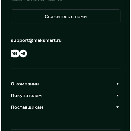
Свяжитесь с нами
support@maksmart.ru
О компании
О Максмарт
Покупателям
Документы
Стать покупателем
Поставщикам
Контакты
Каталог товаров
Стать поставщиком
Новости
Интеграции
Условия размещения