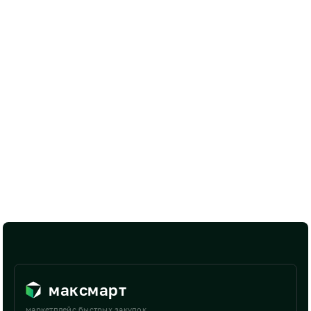
максмарт
маркетплейс быстрых закупок