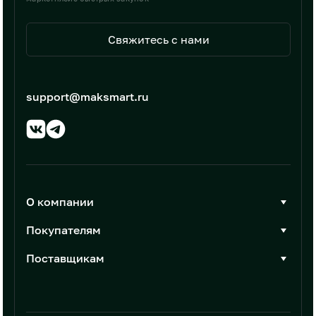
Свяжитесь с нами
support@maksmart.ru
О компании
О Максмарт
Покупателям
Документы
Стать покупателем
Поставщикам
Контакты
Каталог товаров
Стать поставщиком
Новости
Интеграции
Условия размещения