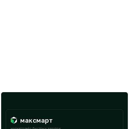
максмарт
маркетплейс быстрых закупок