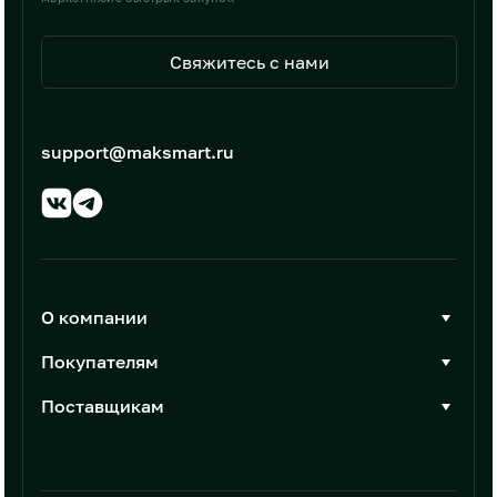
Свяжитесь с нами
support@maksmart.ru
О компании
О Максмарт
Покупателям
Документы
Стать покупателем
Поставщикам
Контакты
Каталог товаров
Стать поставщиком
Новости
Интеграции
Условия размещения