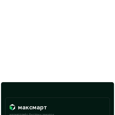
максмарт
маркетплейс быстрых закупок