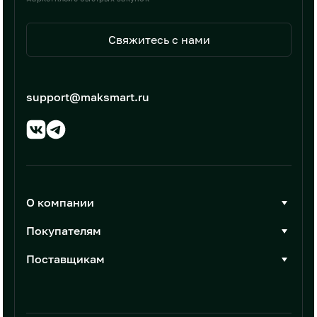
Свяжитесь с нами
support@maksmart.ru
О компании
О Максмарт
Покупателям
Документы
Стать покупателем
Поставщикам
Контакты
Каталог товаров
Стать поставщиком
Новости
Интеграции
Условия размещения