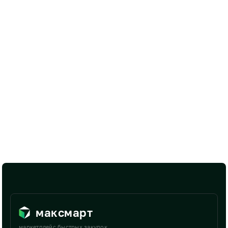
максмарт
маркетплейс быстрых закупок