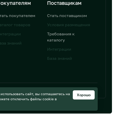
окупателям
Поставщикам
тать покупателем
Стать поставщиком
аталог товаров
Условия размещения
нтеграции
Требования к
каталогу
аза знаний
Интеграции
База знаний
ьных данных
Дизайн от AIC
спользовать сайт, вы соглашаетесь на
Хорошо
можете отключить файлы cookie в