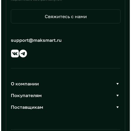
Свяжитесь с нами
support@maksmart.ru
О компании
О Максмарт
Покупателям
Документы
Стать покупателем
Поставщикам
Контакты
Каталог товаров
Стать поставщиком
Новости
Интеграции
Условия размещения