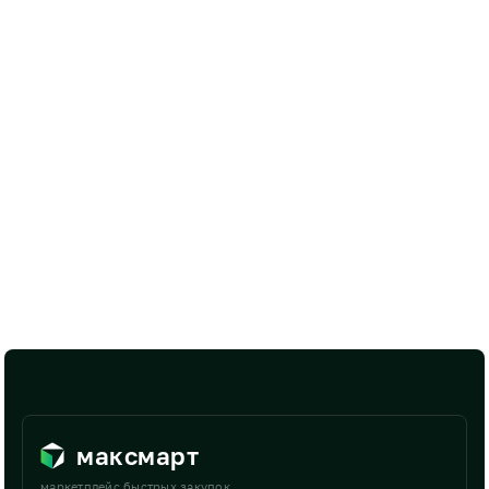
максмарт
маркетплейс быстрых закупок