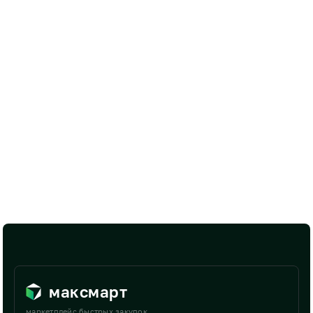
максмарт
маркетплейс быстрых закупок