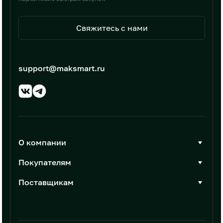
Свяжитесь с нами
support@maksmart.ru
О компании
О Максмарт
Покупателям
Документы
Стать покупателем
Поставщикам
Контакты
Каталог товаров
Стать поставщиком
Новости
Интеграции
Условия размещения