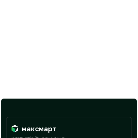
максмарт
маркетплейс быстрых закупок