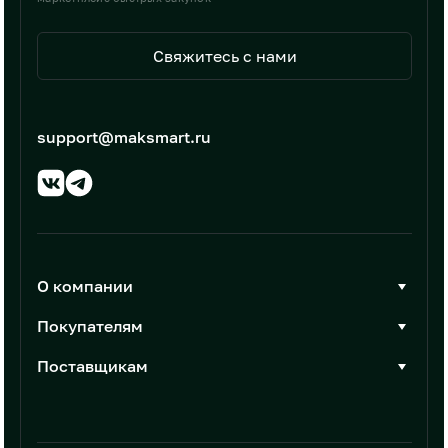
Свяжитесь с нами
support@maksmart.ru
О компании
О Максмарт
Покупателям
Документы
Стать покупателем
Поставщикам
Контакты
Каталог товаров
Стать поставщиком
Новости
Интеграции
Условия размещения