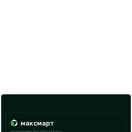
максмарт
маркетплейс быстрых закупок