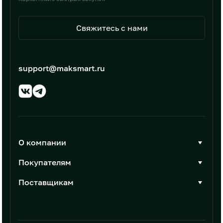
Свяжитесь с нами
support@maksmart.ru
О компании
О Максмарт
Покупателям
Документы
Стать покупателем
Поставщикам
Контакты
Каталог товаров
Стать поставщиком
Новости
Интеграции
Условия размещения