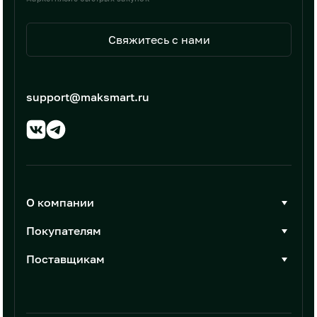
Свяжитесь с нами
support@maksmart.ru
О компании
О Максмарт
Покупателям
Документы
Стать покупателем
Поставщикам
Контакты
Каталог товаров
Стать поставщиком
Новости
Интеграции
Условия размещения