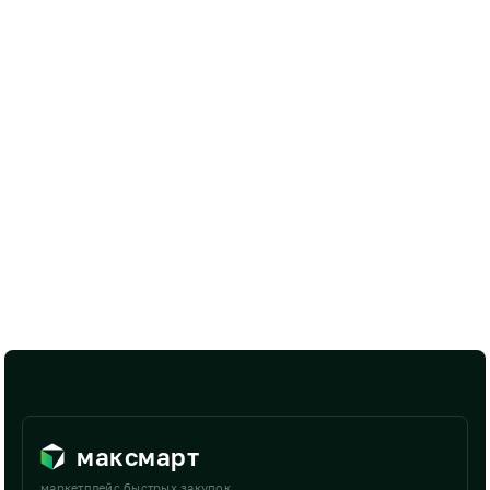
максмарт
маркетплейс быстрых закупок