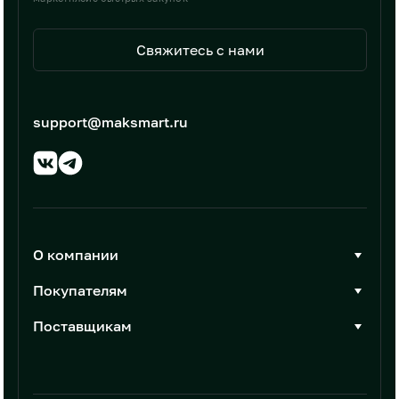
Свяжитесь с нами
support@maksmart.ru
О компании
О Максмарт
Покупателям
Документы
Стать покупателем
Поставщикам
Контакты
Каталог товаров
Стать поставщиком
Новости
Интеграции
Условия размещения