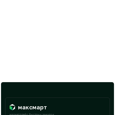
максмарт
маркетплейс быстрых закупок