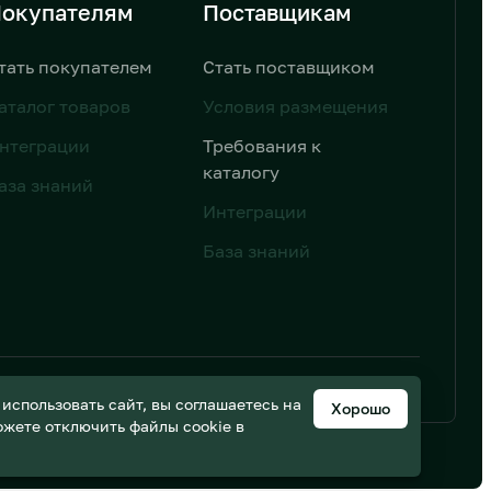
окупателям
Поставщикам
тать покупателем
Стать поставщиком
аталог товаров
Условия размещения
нтеграции
Требования к
каталогу
аза знаний
Интеграции
База знаний
ьных данных
Дизайн от AIC
спользовать сайт, вы соглашаетесь на
Хорошо
можете отключить файлы cookie в