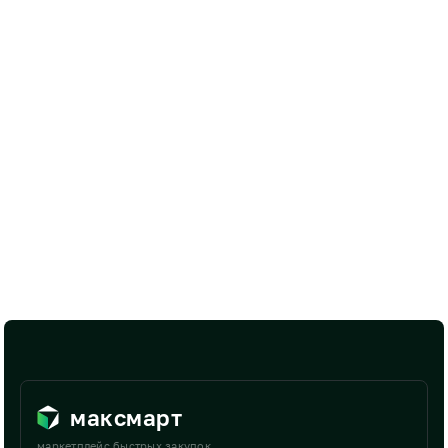
максмарт
маркетплейс быстрых закупок