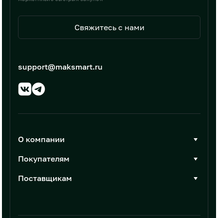
Свяжитесь с нами
support@maksmart.ru
О компании
О Максмарт
Покупателям
Документы
Стать покупателем
Поставщикам
Контакты
Каталог товаров
Стать поставщиком
Новости
Интеграции
Условия размещения