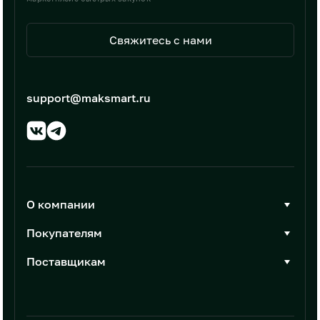
Свяжитесь с нами
support@maksmart.ru
О компании
О Максмарт
Покупателям
Документы
Стать покупателем
Поставщикам
Контакты
Каталог товаров
Стать поставщиком
Новости
Интеграции
Условия размещения