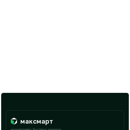
максмарт
маркетплейс быстрых закупок