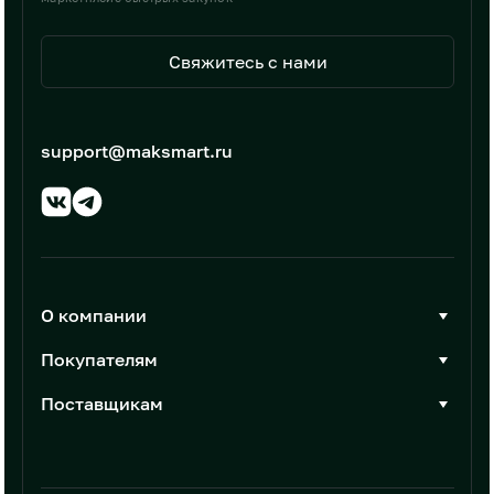
Свяжитесь с нами
support@maksmart.ru
О компании
О Максмарт
Покупателям
Документы
Стать покупателем
Поставщикам
Контакты
Каталог товаров
Стать поставщиком
Новости
Интеграции
Условия размещения