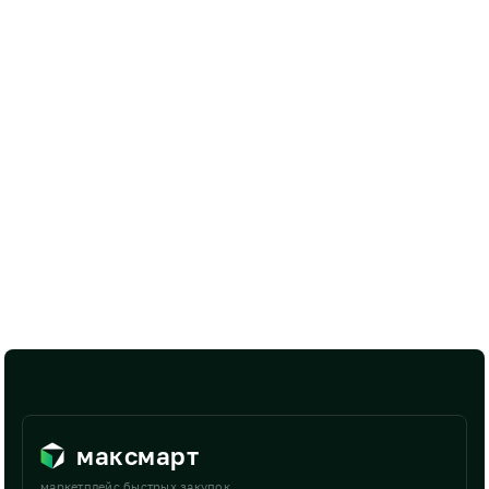
максмарт
маркетплейс быстрых закупок