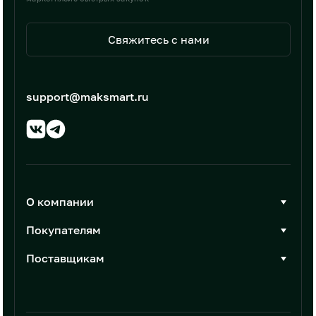
Свяжитесь с нами
support@maksmart.ru
О компании
О Максмарт
Покупателям
Документы
Стать покупателем
Поставщикам
Контакты
Каталог товаров
Стать поставщиком
Новости
Интеграции
Условия размещения