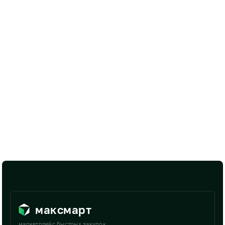
максмарт
маркетплейс быстрых закупок