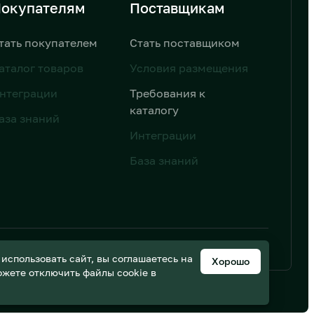
окупателям
Поставщикам
тать покупателем
Стать поставщиком
аталог товаров
Условия размещения
нтеграции
Требования к
каталогу
аза знаний
Интеграции
База знаний
ьных данных
Дизайн от AIC
спользовать сайт, вы соглашаетесь на
Хорошо
можете отключить файлы cookie в