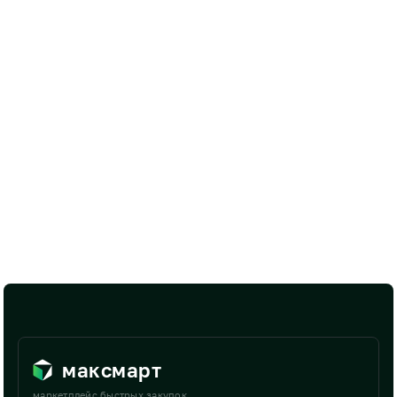
максмарт
маркетплейс быстрых закупок