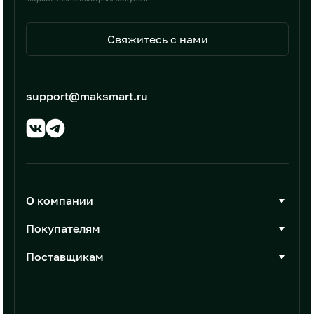
Свяжитесь с нами
support@maksmart.ru
О компании
О Максмарт
Покупателям
Документы
Стать покупателем
Поставщикам
Контакты
Каталог товаров
Стать поставщиком
Новости
Интеграции
Условия размещения