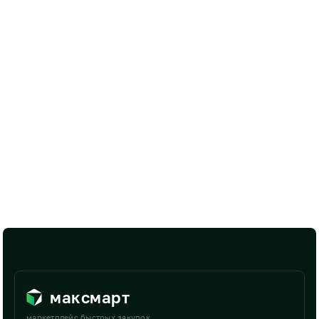
максмарт
маркетплейс быстрых закупок