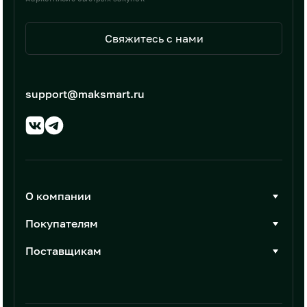
Свяжитесь с нами
support@maksmart.ru
О компании
О Максмарт
Покупателям
Документы
Стать покупателем
Поставщикам
Контакты
Каталог товаров
Стать поставщиком
Новости
Интеграции
Условия размещения