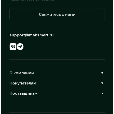
Свяжитесь с нами
support@maksmart.ru
О компании
О Максмарт
Покупателям
Документы
Стать покупателем
Поставщикам
Контакты
Каталог товаров
Стать поставщиком
Новости
Интеграции
Условия размещения