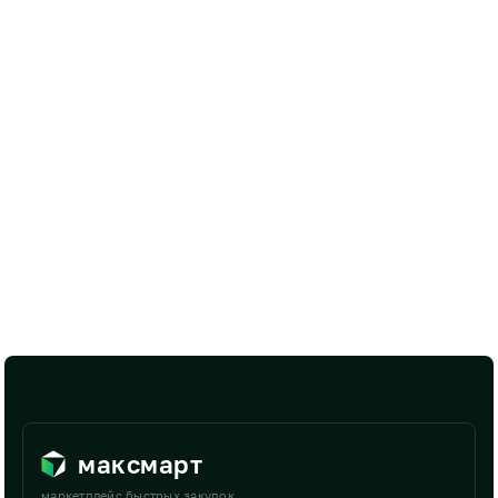
максмарт
маркетплейс быстрых закупок