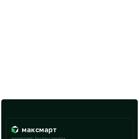
максмарт
маркетплейс быстрых закупок