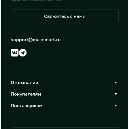
Свяжитесь с нами
support@maksmart.ru
О компании
О Максмарт
Покупателям
Документы
Стать покупателем
Поставщикам
Контакты
Каталог товаров
Стать поставщиком
Новости
Интеграции
Условия размещения