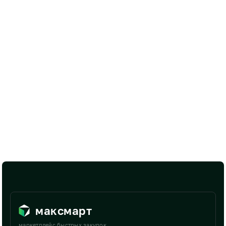
максмарт
маркетплейс быстрых закупок