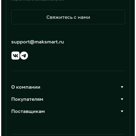
Свяжитесь с нами
support@maksmart.ru
О компании
О Максмарт
Покупателям
Документы
Стать покупателем
Поставщикам
Контакты
Каталог товаров
Стать поставщиком
Новости
Интеграции
Условия размещения