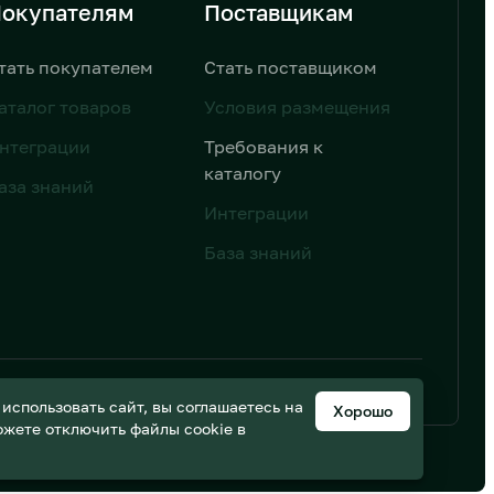
окупателям
Поставщикам
тать покупателем
Стать поставщиком
аталог товаров
Условия размещения
нтеграции
Требования к
каталогу
аза знаний
Интеграции
База знаний
ьных данных
Дизайн от AIC
спользовать сайт, вы соглашаетесь на
Хорошо
можете отключить файлы cookie в