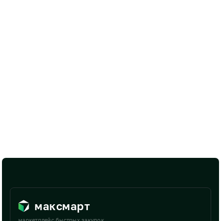
максмарт
маркетплейс быстрых закупок