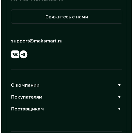
Свяжитесь с нами
support@maksmart.ru
О компании
О Максмарт
Покупателям
Документы
Стать покупателем
Поставщикам
Контакты
Каталог товаров
Стать поставщиком
Новости
Интеграции
Условия размещения