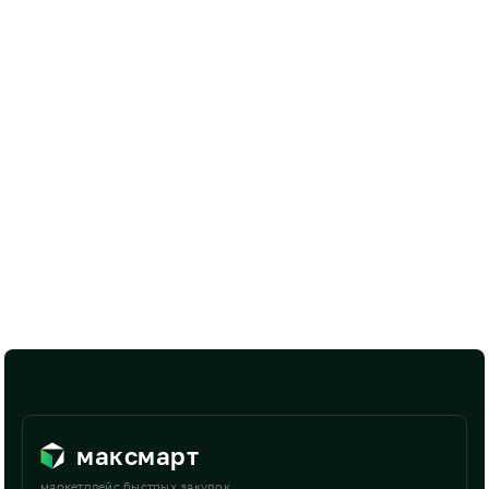
максмарт
маркетплейс быстрых закупок