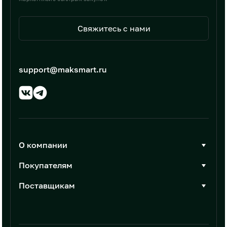
Свяжитесь с нами
support@maksmart.ru
О компании
О Максмарт
Покупателям
Документы
Стать покупателем
Поставщикам
Контакты
Каталог товаров
Стать поставщиком
Новости
Интеграции
Условия размещения