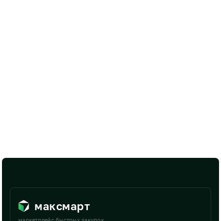
максмарт
маркетплейс быстрых закупок