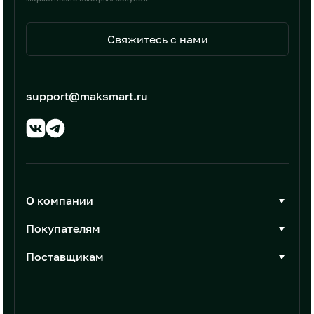
Свяжитесь с нами
support@maksmart.ru
О компании
О Максмарт
Покупателям
Документы
Стать покупателем
Поставщикам
Контакты
Каталог товаров
Стать поставщиком
Новости
Интеграции
Условия размещения