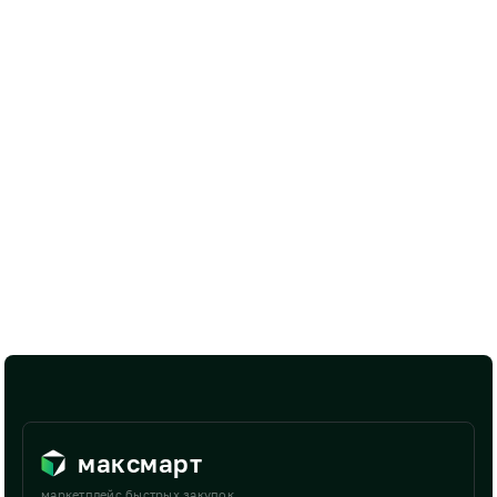
максмарт
маркетплейс быстрых закупок