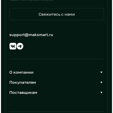
Свяжитесь с нами
support@maksmart.ru
О компании
О Максмарт
Покупателям
Документы
Стать покупателем
Поставщикам
Контакты
Каталог товаров
Стать поставщиком
Новости
Интеграции
Условия размещения