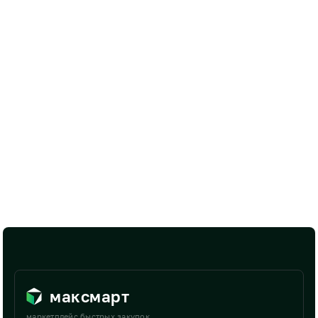
максмарт
маркетплейс быстрых закупок