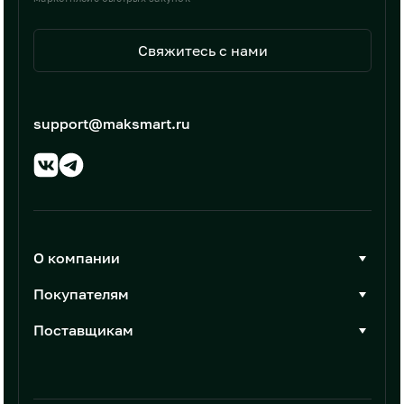
Свяжитесь с нами
support@maksmart.ru
О компании
О Максмарт
Покупателям
Документы
Стать покупателем
Поставщикам
Контакты
Каталог товаров
Стать поставщиком
Новости
Интеграции
Условия размещения