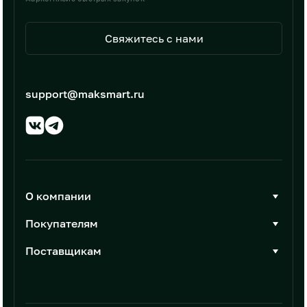
Свяжитесь с нами
support@maksmart.ru
О компании
О Максмарт
Покупателям
Документы
Стать покупателем
Поставщикам
Контакты
Каталог товаров
Стать поставщиком
Новости
Интеграции
Условия размещения