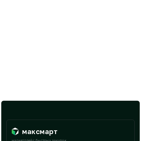
максмарт
маркетплейс быстрых закупок