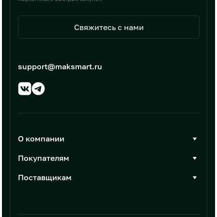
Свяжитесь с нами
support@maksmart.ru
О компании
О Максмарт
Покупателям
Документы
Стать покупателем
Поставщикам
Контакты
Каталог товаров
Стать поставщиком
Новости
Интеграции
Условия размещения