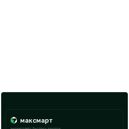
максмарт
маркетплейс быстрых закупок