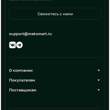
Свяжитесь с нами
support@maksmart.ru
О компании
О Максмарт
Покупателям
Документы
Стать покупателем
Поставщикам
Контакты
Каталог товаров
Стать поставщиком
Новости
Интеграции
Условия размещения