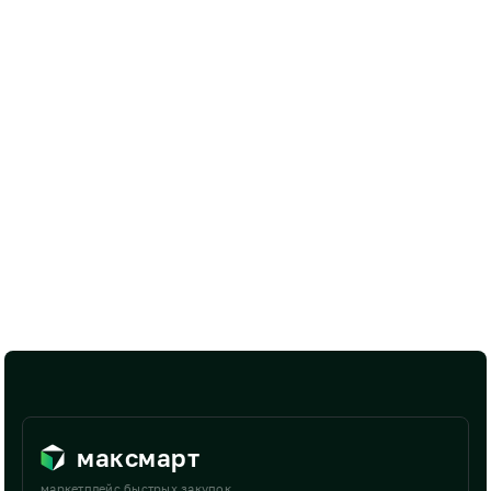
максмарт
маркетплейс быстрых закупок