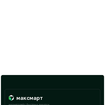
максмарт
маркетплейс быстрых закупок