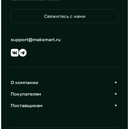
Свяжитесь с нами
support@maksmart.ru
О компании
О Максмарт
Покупателям
Документы
Стать покупателем
Поставщикам
Контакты
Каталог товаров
Стать поставщиком
Новости
Интеграции
Условия размещения