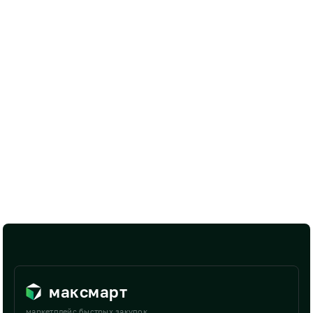
максмарт
маркетплейс быстрых закупок