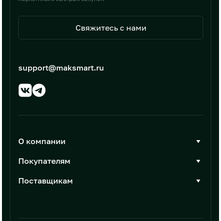
Свяжитесь с нами
support@maksmart.ru
О компании
О Максмарт
Покупателям
Документы
Стать покупателем
Поставщикам
Контакты
Каталог товаров
Стать поставщиком
Новости
Интеграции
Условия размещения