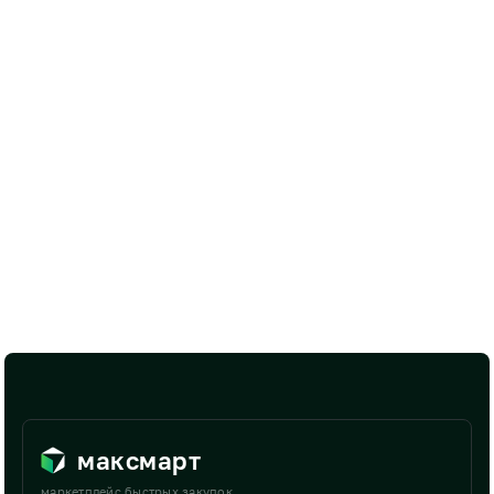
максмарт
маркетплейс быстрых закупок