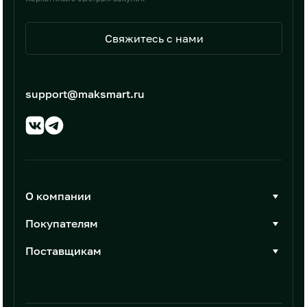
Свяжитесь с нами
support@maksmart.ru
О компании
О Максмарт
Покупателям
Документы
Стать покупателем
Поставщикам
Контакты
Каталог товаров
Стать поставщиком
Новости
Интеграции
Условия размещения