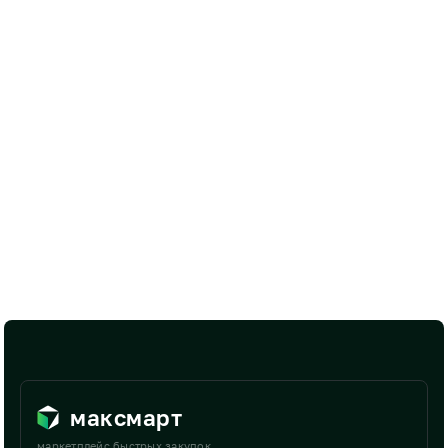
максмарт
маркетплейс быстрых закупок