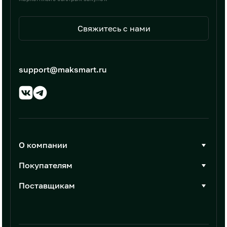
Свяжитесь с нами
support@maksmart.ru
О компании
О Максмарт
Покупателям
Документы
Стать покупателем
Поставщикам
Контакты
Каталог товаров
Стать поставщиком
Новости
Интеграции
Условия размещения