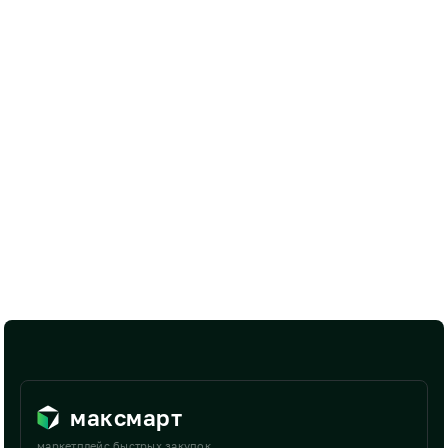
максмарт
маркетплейс быстрых закупок