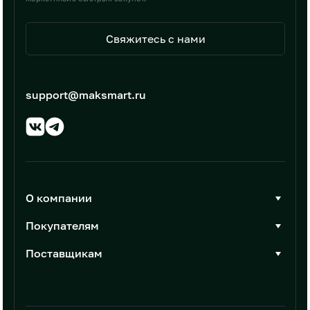
Свяжитесь с нами
support@maksmart.ru
О компании
О Максмарт
Покупателям
Документы
Стать покупателем
Поставщикам
Контакты
Каталог товаров
Стать поставщиком
Новости
Интеграции
Условия размещения