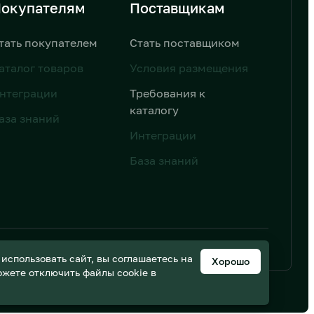
окупателям
Поставщикам
тать покупателем
Стать поставщиком
аталог товаров
Условия размещения
нтеграции
Требования к
каталогу
аза знаний
Интеграции
База знаний
ьных данных
Дизайн от AIC
спользовать сайт, вы соглашаетесь на
Хорошо
можете отключить файлы cookie в