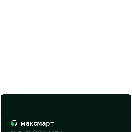
максмарт
маркетплейс быстрых закупок