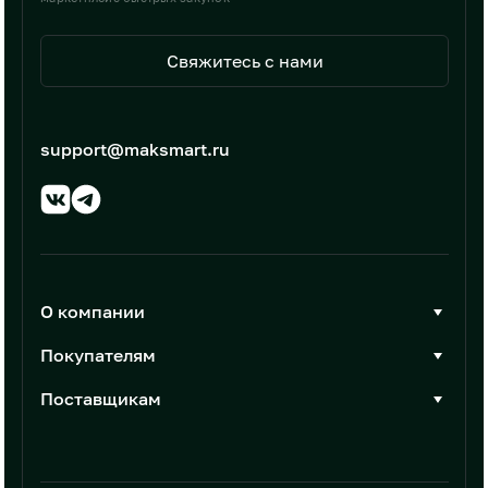
Свяжитесь с нами
support@maksmart.ru
О компании
О Максмарт
Покупателям
Документы
Стать покупателем
Поставщикам
Контакты
Каталог товаров
Стать поставщиком
Новости
Интеграции
Условия размещения