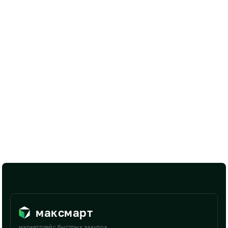
максмарт
маркетплейс быстрых закупок