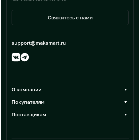
Свяжитесь с нами
support@maksmart.ru
О компании
О Максмарт
Покупателям
Документы
Стать покупателем
Поставщикам
Контакты
Каталог товаров
Стать поставщиком
Новости
Интеграции
Условия размещения