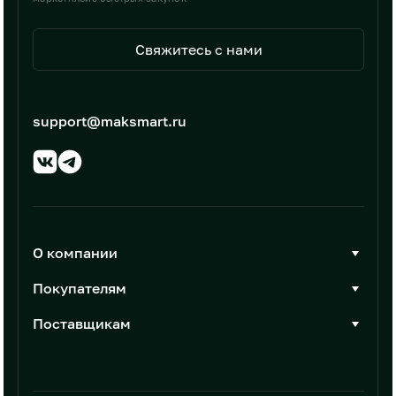
Свяжитесь с нами
support@maksmart.ru
О компании
О Максмарт
Покупателям
Документы
Стать покупателем
Поставщикам
Контакты
Каталог товаров
Стать поставщиком
Новости
Интеграции
Условия размещения