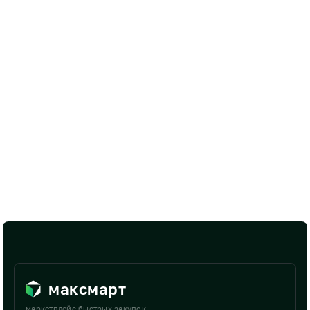
максмарт
маркетплейс быстрых закупок