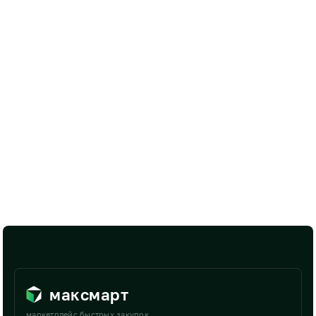
максмарт
маркетплейс быстрых закупок