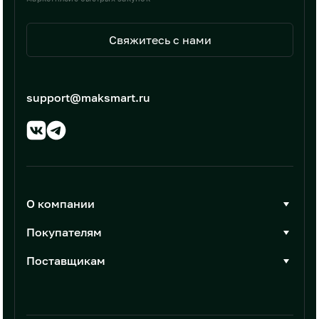
Свяжитесь с нами
support@maksmart.ru
О компании
О Максмарт
Покупателям
Документы
Стать покупателем
Поставщикам
Контакты
Каталог товаров
Стать поставщиком
Новости
Интеграции
Условия размещения