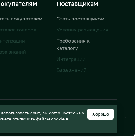
окупателям
Поставщикам
тать покупателем
Стать поставщиком
аталог товаров
Условия размещения
нтеграции
Требования к
каталогу
аза знаний
Интеграции
База знаний
ьных данных
Дизайн от AIC
спользовать сайт, вы соглашаетесь на
Хорошо
можете отключить файлы cookie в