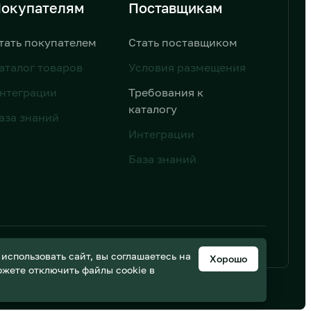
окупателям
Поставщикам
тать покупателем
Стать поставщиком
аталог товаров
Условия размещения
нтеграции
Требования к
каталогу
аза знаний
Интеграции
База знаний
ьных данных
Дизайн от AIC
спользовать сайт, вы соглашаетесь на
Хорошо
можете отключить файлы cookie в