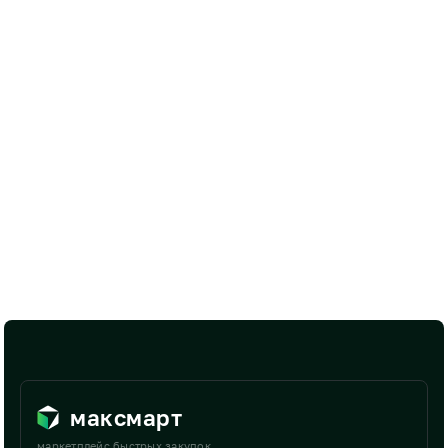
максмарт
маркетплейс быстрых закупок