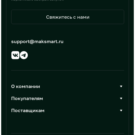
Свяжитесь с нами
support@maksmart.ru
О компании
О Максмарт
Покупателям
Документы
Стать покупателем
Поставщикам
Контакты
Каталог товаров
Стать поставщиком
Новости
Интеграции
Условия размещения