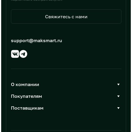
Свяжитесь с нами
support@maksmart.ru
О компании
О Максмарт
Покупателям
Документы
Стать покупателем
Поставщикам
Контакты
Каталог товаров
Стать поставщиком
Новости
Интеграции
Условия размещения