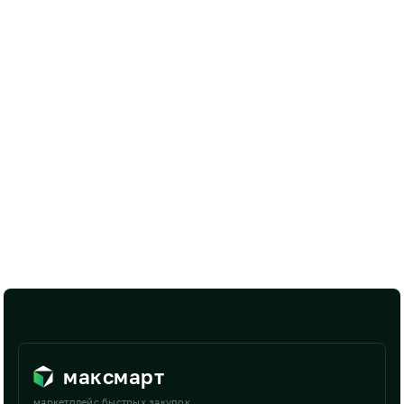
максмарт
маркетплейс быстрых закупок